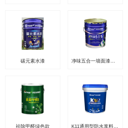
碳元素水漆
净味五合一墙面漆（蓝色版）
祛除甲醛绿色款
K11通用型防水浆料（双组份）