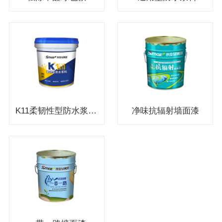
K11柔韧性型防水浆料（双组份）
净味抗辐射墙面漆