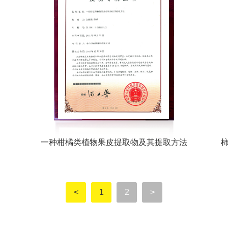
一种柑橘类植物果皮提取物及其提取方法
<
1
2
>